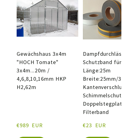
Gewächshaus 3x4m
Dampfdurchlässiges
"HOCH Tomate"
Schutzband für HKP
3x4m...20m /
Länge:25m
4,6,8,10,16mm HKP
Breite:25mm/38mm
H2,62m
Kantenverschlussban
Schimmelschutz
Doppelstegplatten
Filterband
€989  EUR
€23  EUR