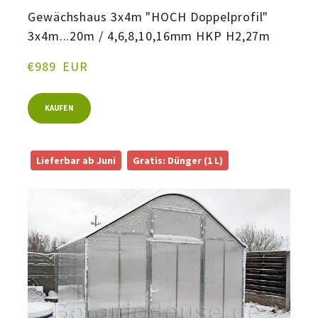
Gewächshaus 3x4m "HOCH Doppelprofil"
3x4m...20m / 4,6,8,10,16mm HKP H2,27m
€989  EUR
KAUFEN
Lieferbar ab Juni
Gratis: Dünger (1 L)