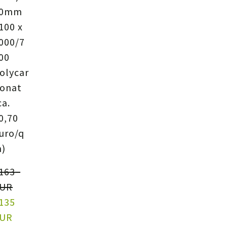
10mm
100 x
000/7
00
olycar
onat
ca.
0,70
uro/q
)
163  
UR
135  
UR