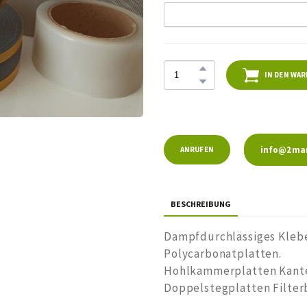
IN DEN WA
info@2mar
ANRUFEN
BESCHREIBUNG
Dampfdurchlässiges Kleb
Polycarbonatplatten.
Hohlkammerplatten Kant
Doppelstegplatten Filte