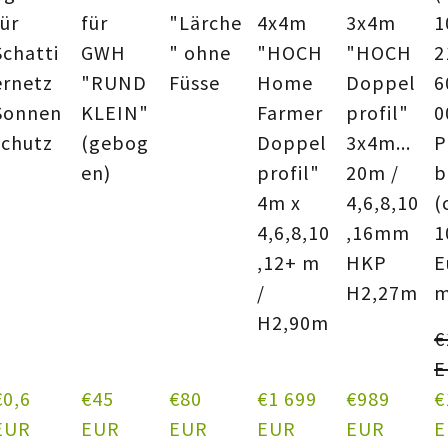
für
für
"Lärche
4x4m
3x4m
Schatti
GWH
" ohne
"HOCH
"HOCH
2
ernetz
"RUND
Füsse
Home
Doppel
6
Sonnen
KLEIN"
Farmer
profil"
0
schutz
(gebog
Doppel
3x4m...
P
en)
profil"
20m /
b
4m x
4,6,8,10
(
4,6,8,10
,16mm
1
,12+ m
HKP
E
/
H2,27m
m
H2,90m
€
E
0,6  
€45  
€80  
€1 699  
€989  
€
EUR
EUR
EUR
EUR
EUR
E