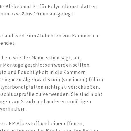
e Klebeband ist für Polycarbonatplatten
6 mm bzw. 8 bis 10 mm ausgelegt.
eband wird zum Abdichten von Kammern in
wendet.
hen, wie der Name schon sagt, aus
 Montage geschlossen werden sollten.
tz und Feuchtigkeit in die Kammern
t sogar zu Algenwachstum (von innen) führen
carbonatplatten richtig zu verschließen,
erschlussprofile zu verwenden. Sie sind nicht
ingen von Staub und anderen unnötigen
verhindern.
aus PP-Vliesstoff und einer offenen,
tur im Inneren des Bandes (an den Seiten