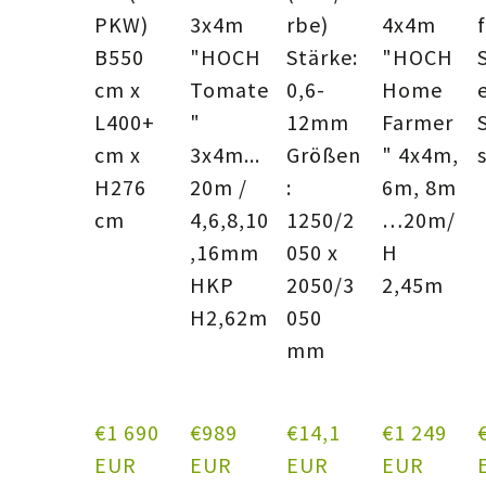
PKW)
3x4m
rbe)
4x4m
B550
"HOCH
Stärke:
"HOCH
cm x
Tomate
0,6-
Home
L400+
"
12mm
Farmer
cm x
3x4m...
Größen
" 4x4m,
H276
20m /
:
6m, 8m
cm
4,6,8,10
1250/2
…20m/
,16mm
050 x
H
HKP
2050/3
2,45m
H2,62m
050
mm
€1 690  
€989  
€14,1  
€1 249  
€
EUR
EUR
EUR
EUR