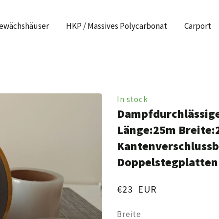
ewächshäuser
HKP / Massives Polycarbonat
Carport
In stock
Dampfdurchlässige
Länge:25m Breit
Kantenverschluss
Doppelstegplatten
€23  EUR
Breite