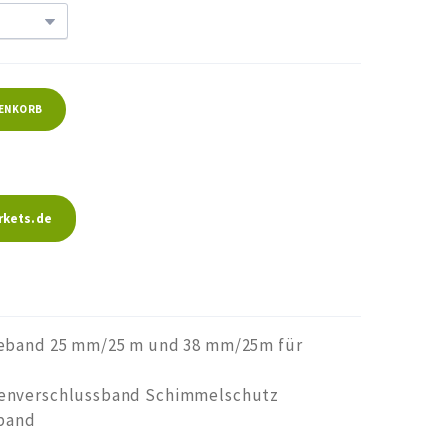
RENKORB
kets.de
eband 25 mm/25 m und 38 mm/25m für
enverschlussband Schimmelschutz
rband