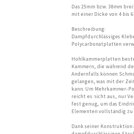
Das 25mm bzw. 38mm breit
mit einer Dicke von 4 bis 
Beschreibung:
Dampfdurchlässiges Kleb
Polycarbonatplatten ver
Hohlkammerplatten beste
Kammern, die während der
Andernfalls können Schmu
gelangen, was mit der Zei
kann. Um Mehrkammer-Poly
reicht es nicht aus, nur V
fest genug, um das Eindr
Elementen vollständig zu 
Dank seiner Konstruktion 
dampfdurchlässigen Struk