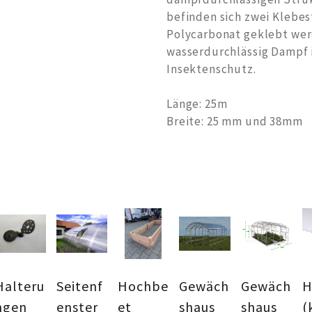
befinden sich zwei Klebes
Polycarbonat geklebt wer
wasserdurchlässig Dampf i
Insektenschutz.
Länge: 25m
Breite: 25 mm und 38mm
Halteru
Seitenf
Hochbe
Gewäch
Gewäch
H
ngen
enster
et
shaus
shaus
(