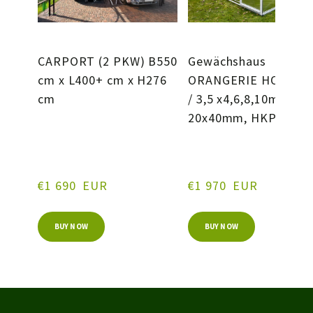
CARPORT (2 PKW) B550
Gewächshaus
cm x L400+ cm x H276
ORANGERIE HOCH 3,
cm
/ 3,5 x4,6,8,10m, Bög
20x40mm, HKP4mm
€1 690  EUR
€1 970  EUR
BUY NOW
BUY NOW